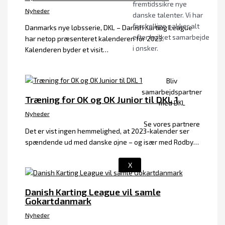
fremtidssikre nye
Nyheder
danske talenter. Vi har
forskellige pakker alt
Danmarks nye løbsserie, DKL – Danish Karting League
efter hvilket samarbejde
har netop præsenteret kalenderen for 2023.
i ønsker.
Kalenderen byder et visit…
Bliv
samarbejdspartner
Træning for OK og OK Junior til DKL 1
med DKL
Nyheder
Se vores partnere
Det er vist ingen hemmelighed, at 2023-kalender ser
spændende ud med danske øjne – og især med Rødby…
X
Danish Karting League vil samle
Gokartdanmark
Nyheder