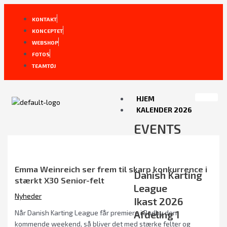
Gå
Post
til
navigation
KONTAKT
indholdet
KONCEPTET
WEBSHOP
FOTOS
TEAMTØJ
HJEM
KALENDER 2026
EVENTS
Emma Weinreich ser frem til skarp konkurrence i
Danish Karting
stærkt X30 Senior-felt
League
Nyheder
Ikast 2026
Afdeling 1
Når Danish Karting League får premiere i Rødby den
kommende weekend, så bliver det med stærke felter og