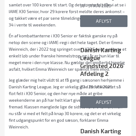
samlet over 100 kørere til start. Og det største felt får vi at se i
30 - 31 MAJ 2026
IAME X30 Senior, hvor 29 kørere først meldte deres ankomst –
og takket være et par sene tilmeldinger er der et felt på hele
AFLYST
34 i vente til weekenden.
Én af kombattanterne i X30 Senior er faktisk ganske ny på
netop den scene og i IAME-regi i det hele taget. Det er Emma
Danish Karting
Weinreich, der i 2022 tog springet over i X30 Senior og kørte et
enkelt løb under franske himmelstrøg, og i år er hun klar til
League
meget mere i den nye klasse. Nu gælder det imidlertid hjemlig
Grindsted 2026
asfalt, hvilket Emma Weinreich ser spændt frem imod.
Afdeling 2
Jeg glæder mig helt vildt til at få gang i sæsonen herhjemme i
Danish Karting League. Jeg er virkelig glad for at vi har et så
27 - 28 JUNI 2026
flot felt i X30 Senior, og den her nye måde at gribe
weekenderne an på har helt klart givet det hele et skub
AFLYST
fremad. Klassen manglede lige de sidste kørere førhen, men
nu står vi med et felt på knap 30 kørere, og det er et virkelig
fint udgangspunkt for en god sæson, forklarer Emma
Weinreich.
Danish Karting