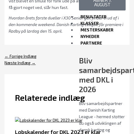
ÅBNER 7.
vist blevet en smule for flink ude på asfalten. Det skal jeg nok
AUGUST
få gjort noget ved, slår hun fast.
RESULTATER
Hvordan årets første dueller i X30 Senior går, finder vi ud af i
KLASSER
den kommende weekend. Danish Karting League får premiere i
MESTERSKABER
Rødby på lørdag den 15. april.
NYHEDER
PARTNERE
←
Forrige Indlæg
Bliv
Næste Indlæg
→
samarbejdspar
med DKL i
2026
Relaterede indlæg
Bliv samarbejdspartner
med Danish Karting
League - hermed støtter
du også udviklingen af
dansk karting og
Løbskalender for DKL 2023 er klar