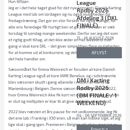
Hun tilføjer:
League
Jeg er i det hele taget glad for det nye koncept i Danish Karting
Rødby 2026
League med løb om lørdagen og nu også muligheden for
Afdeling 3 (DKL
fredagstræning. Det gør en stor forskel for rigtig mange, for
FINALE)
alle ens feriedage får hurtigt ben at gå på, hvis man er væk
torsdag til søndag mange weekender. Derfor ser jeg det som
15 - 16 AUGUST 2026
et rigtig godt tiltag, at det ikke æder en hel weekend hver
gang vi skal køre DKL – det giver simpelthen flere muligheden
AFLYST
for at komme ud at konkurrere, og det er jo i sidste ende hvad
det hele handler om.
Sæsonmålet for Emma Weinreich er foruden at køre Danish
Karting League også at køre IAME Benelux, og i sidstnævnte
DM i Karting
blev sæsonen skudt i gang allerede i midten af marts i
Rødby 2026
Mariembourg i Belgien. Denne sæson kommer efter et 2022,
(DM FINALE / 1
hvor Emma Weinreich ikke fik kørt ret mange løb, men pausen
er slut og midtjyden er klar til at give det hele et nyt skud.
WEEKEND)
2022 blev næsten et års pause for mit vedkommende. Jeg fik
04 - 06 SEPTEMBER 2026
det ene løb i Frankrig i X30’eren, så man kan måske sige, at jeg
lige skal i gang igen. Premieren i Belgien gik okay, men jeg er