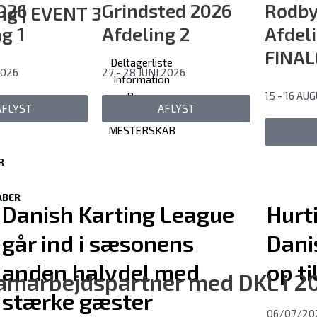
2026
Grindsted 2026
Rødby
ing | EVENT 3
g 1
Afdeling 2
Afdel
FINAL
Deltagerliste
2026
27 - 28 JUNI 2026
Information
15 - 16 AU
Banen
AFLYST
AFLYST
RESULTATER
MESTERSKAB
R
ABER
Danish Karting League
Hurt
går ind i sæsonens
Dani
anden halvdel med
op ti
samarbejdspartner med DKL i 2
stærke gæster
06/07/20