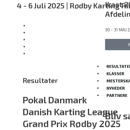
Ikast 
4 - 6 Juli 2025 | Rødby Karting R
Afdelin
30 - 31 MAJ 
RESULTATE
KLASSER
Resultater
MESTERSK
NYHEDER
PARTNERE
Pokal Danmark
Danish Karting League
Bliv 
Grand Prix Rødby 2025