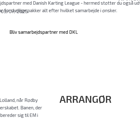
jdspartner med Danish Karting League - hermed støtter du også udvi
har forskellige pakker alt efter hvilket samarbejde i ønsker.
03/07/2025
Bliv samarbejdspartner med DKL
ARRANGØR
olland, når Rødby
erskabet. Banen, der
bereder sig til EM i