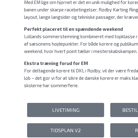
Med EM lige om hjørnet er det en unik mulighed for kørern
banen under skarpe racebetingelser. Rødby Karting Ring 
layout, lange langsider og tekniske passager, der kræver
Perfekt placeret til en spændende weekend
Lollands sommerstemning kombineret med topklasse raci
af sæsonens højdepunkter. For både kørere og publikum b
weekend, hvor hvert point tæller i mesterskabskampen.
Ekstra træning forud for EM
For deltagende kørere til DKL i Rødby, vil der være fred
løb – det gør vi for at sikre de danske kørere er maks kla
skolerne har sommerferie.
LIVETIMING
BESTI
TIDSPLAN V2
R