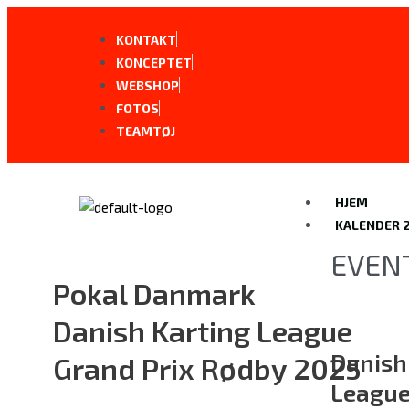
Gå
til
KONTAKT
indholdet
KONCEPTET
WEBSHOP
FOTOS
TEAMTØJ
HJEM
KALENDER 
EVEN
Pokal Danmark
Danish Karting League
Danish
Grand Prix Rødby 2025
Leagu