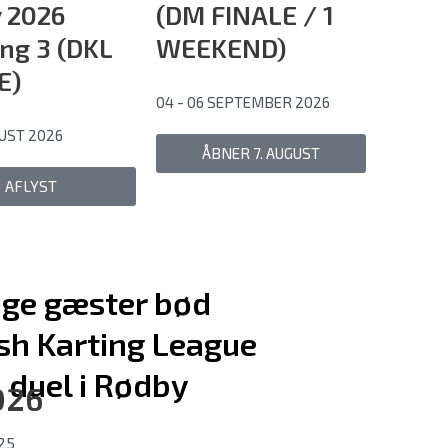
 2026
(DM FINALE / 1
ing 3 (DKL
WEEKEND)
E)
04 - 06 SEPTEMBER 2026
GUST 2026
ÅBNER 7. AUGUST
AFLYST
ige gæster bød
sh Karting League
l duel i Rødby
026
25