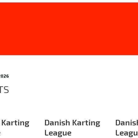
2026
TS
 Karting
Danish Karting
Danis
e
League
Leagu