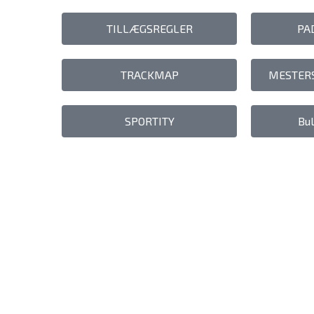
TILLÆGSREGLER
PA
TRACKMAP
MESTER
SPORTITY
Bul