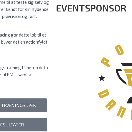
e til at teste sig selv og
EVENTSPONSOR
er kendt for sin flydende
 præcision og fart.
ng gør dette løb til et
liver det en actionfyldt
agstræning til netop dette
r til EM – samt at
L TRÆNINGSDÆK
ESULTATER