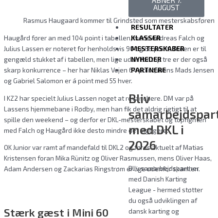
ÅBNER 7.
AUGUST
Rasmus Haugaard kommer til Grindsted som mesterskabsførend
RESULTATER
Haugård fører an med 104 point i tabellen, mens Andreas Falch og
KLASSER
Julius Lassen er noteret for henholdsvis 90 og 88 point. Trioen er til
MESTERSKABER
gengæld stukket af i tabellen, men lige uden for top tre er der også
NYHEDER
skarp konkurrence – her har Niklas Vejen 64 point, mens Mads Jensen
PARTNERE
og Gabriel Salomon er á point med 55 hver.
Bliv
I KZ2 har specielt Julius Lassen noget at revanchere. DM var på
Lassens hjemmebane i Rødby, men han fik det aldrig rigtigt til at
samarbejdspar
spille den weekend – og derfor er DKL-mesterskabet og topfighten
med DKL i
med Falch og Haugård ikke desto mindre dét vigtigere.
2026
OK Junior var ramt af mandefald til DKL2 og føres aktuelt af Matias
Kristensen foran Mika Rünitz og Oliver Rasmussen, mens Oliver Haas,
Bliv samarbejdspartner
Adam Andersen og Zackarias Ringstrøm er lige udenfor skamlen.
med Danish Karting
League - hermed støtter
du også udviklingen af
Stærk gæst i Mini 60
dansk karting og