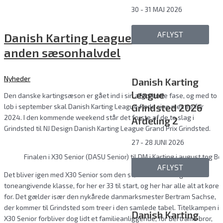
30 - 31 MAJ 2026
AFLYST
Danish Karting League er klar til
anden sæsonhalvdel
Nyheder
Danish Karting
League
Den danske kartingsæson er gået ind i sin afgørende fase, og med to
Grindsted 2026
løb i september skal Danish Karting League finde sine mestre for
2024. I den kommende weekend står det første af de to slag i
Afdeling 2
Grindsted til NJ Design Danish Karting League Grand Prix Grindsted.
27 - 28 JUNI 2026
Finalen i X30 Senior (DASU Senior) til DM i Karting i august tog B
AFLYST
Det bliver igen med X30 Senior som den størrelsesmæssigt
toneangivende klasse, for her er 33 til start, og her har alle alt at køre
for. Det gælder især den nykårede danmarksmester Bertram Sachse,
der kommer til Grindsted som treer i den samlede tabel. Titelkampen i
Danish Karting
X30 Senior forbliver dog lidt et familieanliggende, for Bertrams bror,