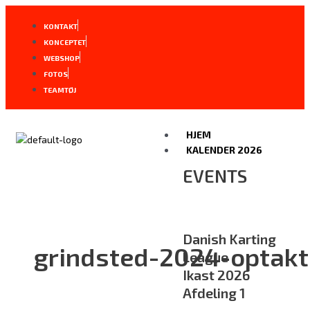
Gå
Danish
til
Karting
KONTAKT
indholdet
League
KONCEPTET
er
WEBSHOP
klar
FOTOS
til
TEAMTØJ
anden
sæsonhalvdel
HJEM
KALENDER 2026
EVENTS
Danish Karting
grindsted-2024-optakt
League
Ikast 2026
Afdeling 1