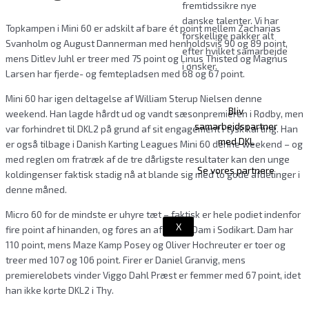
fremtidssikre nye
danske talenter. Vi har
Topkampen i Mini 60 er adskilt af bare ét point mellem Zacharias
forskellige pakker alt
Svanholm og August Dannerman med henholdsvis 90 og 89 point,
efter hvilket samarbejde
mens Ditlev Juhl er treer med 75 point og Linus Thisted og Magnus
i ønsker.
Larsen har fjerde- og femtepladsen med 68 og 67 point.
Mini 60 har igen deltagelse af William Sterup Nielsen denne
Bliv
weekend. Han lagde hårdt ud og vandt sæsonpremieren i Rødby, men
samarbejdspartner
var forhindret til DKL2 på grund af sit engagement i tysk karting. Han
med DKL
er også tilbage i Danish Karting Leagues Mini 60 denne weekend – og
med reglen om fratræk af de tre dårligste resultater kan den unge
Se vores partnere
koldingenser faktisk stadig nå at blande sig med to gode afdelinger i
denne måned.
Micro 60 for de mindste er uhyre tæt – faktisk er hele podiet indenfor
X
fire point af hinanden, og føres an af Lukas Dam i Sodikart. Dam har
110 point, mens Maze Kamp Posey og Oliver Hochreuter er toer og
treer med 107 og 106 point. Firer er Daniel Granvig, mens
premiereløbets vinder Viggo Dahl Præst er femmer med 67 point, idet
han ikke kørte DKL2 i Thy.