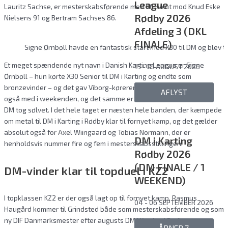
League
Lauritz Sachse, er mesterskabsførende med 96 point mod Knud Eske
Rødby 2026
Nielsens 91 og Bertram Sachses 86.
Afdeling 3 (DKL
FINALE)
Signe Ørnbøll havde en fantastisk start med X30 til DM og blev tre
Et meget spændende nyt navn i Danish Karting League er Signe
15 - 16 AUGUST 2026
Ørnbøll – hun kørte X30 Senior til DM i Karting og endte som
bronzevinder – og det gav Viborg-køreren smag for mere. Hun er
AFLYST
også med i weekenden, og det samme er Sebastian Bach, som ved
DM tog sølvet. I det hele taget er næsten hele banden, der kæmpede
om metal til DM i Karting i Rødby klar til fornyet kamp, og det gælder
absolut også for Axel Wiingaard og Tobias Normann, der er
DM i Karting
henholdsvis nummer fire og fem i mesterskabsstillingen.
Rødby 2026
(DM FINALE / 1
DM-vinder klar til topduel i KZ2
WEEKEND)
I topklassen KZ2 er der også lagt op til fornyet kamp. Rasmus
04 - 06 SEPTEMBER 2026
Haugård kommer til Grindsted både som mesterskabsførende og som
ny DIF Danmarksmester efter augusts DM i Karting i Rødby.