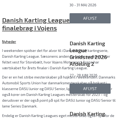
30 - 31 MAJ 2026
AFLYST
Danish Karting League er klar til
finalebrag i Vojens
Nyheder
Danish Karting
League
I weekenden spidser det for alvor til i Danmarks nye kartingserie,
Grindsted 2026
Danish Karting League. Sæsonens anden og sidste weekend fører
feltet vest for Storebælt, hvor Vojens Motorsport Arena har
Afdeling 2
værtskabet for årets finaler i Danish Karting League.
27 - 28 JUNI 2026
Der er en hel stribe mesterskaber på højkant i weekenden. Danmarks
Automobil Sports Union har danmarksmesterskaber på højkant i
AFLYST
klasserne DASU Junior og DASU Senior, ligesom de to DASU-klasser
også kører om Danish Karting Leagues mesterskab for 2023 – og
derudover er der også point på spil for DASU Junior og DASU Senior til
Iame Series Danmark.
Danish Karting
Endelig er Danish Karting Leagues eget mesterskab også i spil for de