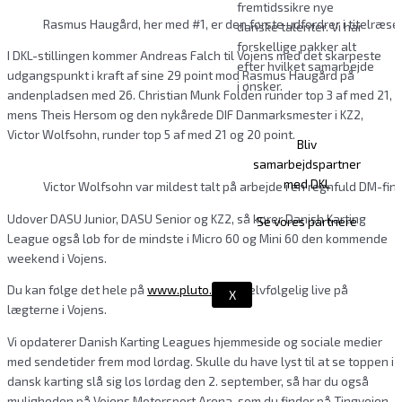
fremtidssikre nye
Rasmus Haugård, her med #1, er den første udfordrer i titelræset
danske talenter. Vi har
forskellige pakker alt
I DKL-stillingen kommer Andreas Falch til Vojens med det skarpeste
efter hvilket samarbejde
udgangspunkt i kraft af sine 29 point mod Rasmus Haugård på
i ønsker.
andenpladsen med 26. Christian Munk Folden runder top 3 af med 21,
mens Theis Hersom og den nykårede DIF Danmarksmester i KZ2,
Victor Wolfsohn, runder top 5 af med 21 og 20 point.
Bliv
samarbejdspartner
med DKL
Victor Wolfsohn var mildest talt på arbejde i en regnfuld DM-fi
Udover DASU Junior, DASU Senior og KZ2, så kører Danish Karting
Se vores partnere
League også løb for de mindste i Micro 60 og Mini 60 den kommende
weekend i Vojens.
Du kan følge det hele på
www.pluto.tv
og selvfølgelig live på
X
lægterne i Vojens.
Vi opdaterer Danish Karting Leagues hjemmeside og sociale medier
med sendetider frem mod lørdag. Skulle du have lyst til at se toppen i
dansk karting slå sig løs lørdag den 2. september, så har du også
muligheden på Vojens Motorsport Arena, som du finder på Tingvejen