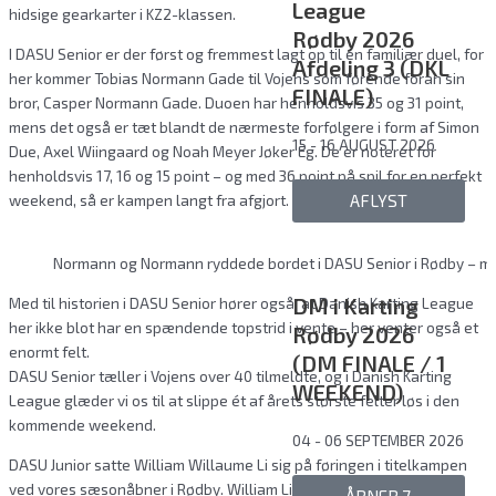
League
hidsige gearkarter i KZ2-klassen.
Rødby 2026
I DASU Senior er der først og fremmest lagt op til en familiær duel, for
Afdeling 3 (DKL
her kommer Tobias Normann Gade til Vojens som førende foran sin
FINALE)
bror, Casper Normann Gade. Duoen har henholdsvis 35 og 31 point,
mens det også er tæt blandt de nærmeste forfølgere i form af Simon
15 - 16 AUGUST 2026
Due, Axel Wiingaard og Noah Meyer Jøker Eg. De er noteret for
henholdsvis 17, 16 og 15 point – og med 36 point på spil for en perfekt
weekend, så er kampen langt fra afgjort.
AFLYST
Normann og Normann ryddede bordet i DASU Senior i Rødby – me
DM i Karting
Med til historien i DASU Senior hører også, at Danish Karting League
her ikke blot har en spændende topstrid i vente – her venter også et
Rødby 2026
enormt felt.
(DM FINALE / 1
DASU Senior tæller i Vojens over 40 tilmeldte, og i Danish Karting
WEEKEND)
League glæder vi os til at slippe ét af årets største felter løs i den
kommende weekend.
04 - 06 SEPTEMBER 2026
DASU Junior satte William Willaume Li sig på føringen i titelkampen
ved vores sæsonåbner i Rødby. William Li vandt finalen, og kunne