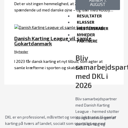
ÅBNER 7.
Det er vist ingen hemmelighed, at 2023-kalender ser
AUGUST
spændende ud med danske øjne – og især med Rødby…
RESULTATER
KLASSER
MESTERSKABER
NYHEDER
Danish Karting League vil samle
PARTNERE
Gokartdanmark
Nyheder
Bliv
I 2023 får dansk karting et nyt tilbud, som agter at
samarbejdspar
samle kræfterne i sporten og skabe et…
med DKL i
2026
Bliv samarbejdspartner
med Danish Karting
League - hermed støtter
DKL er en professionel, målrettet og seriøs løbsserie. Vi samler
du også udviklingen af
karting på tværs af landet, socialt som sportsligt og med
dansk karting og