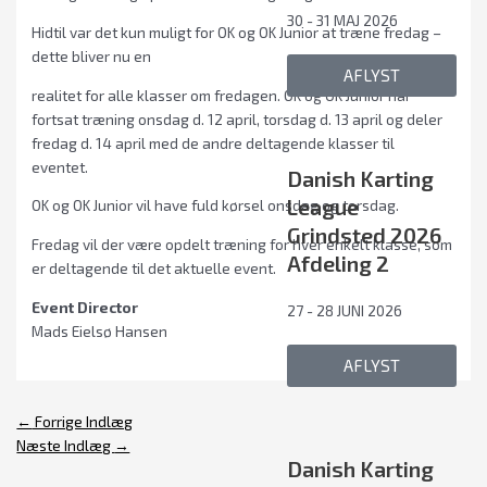
30 - 31 MAJ 2026
Hidtil var det kun muligt for OK og OK Junior at træne fredag –
dette bliver nu en
AFLYST
realitet for alle klasser om fredagen. OK og OK Junior har
fortsat træning onsdag d. 12 april, torsdag d. 13 april og deler
fredag d. 14 april med de andre deltagende klasser til
eventet.
Danish Karting
League
OK og OK Junior vil have fuld kørsel onsdag og torsdag.
Grindsted 2026
Fredag vil der være opdelt træning for hver enkelt klasse, som
Afdeling 2
er deltagende til det aktuelle event.
Event Director
27 - 28 JUNI 2026
Mads Eielsø Hansen
AFLYST
←
Forrige Indlæg
Næste Indlæg
→
Danish Karting