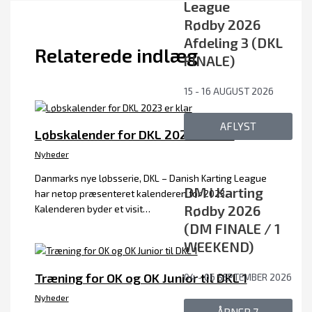
League
Rødby 2026
Afdeling 3 (DKL
Relaterede indlæg
FINALE)
15 - 16 AUGUST 2026
AFLYST
Løbskalender for DKL 2023 er klar
Nyheder
Danmarks nye løbsserie, DKL – Danish Karting League
DM i Karting
har netop præsenteret kalenderen for 2023.
Rødby 2026
Kalenderen byder et visit…
(DM FINALE / 1
WEEKEND)
Træning for OK og OK Junior til DKL 1
04 - 06 SEPTEMBER 2026
Nyheder