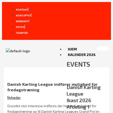
Gå
Post
til
navigation
KONTAKT
indholdet
KONCEPTET
WEBSHOP
FOTOS
TEAMTØJ
HJEM
KALENDER 2026
EVENTS
Danish Karting League indfører mulighed for
Danish Karting
fredagstræning
League
Nyheder
Ikast 2026
Afdeling 1
Grundet stor interesse indføres der hermed mulighed for
fredagstræning op til Danish Karting Leagues Grand Prix’er.