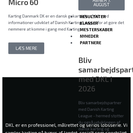
ÅBNER 7.
Micro 60
AUGUST
Karting Danmark DK er en dansk gokartside - fyldt med
RESULTATER
informationer udviklet af Danish Karting League for at gøre det
KLASSER
nemmere at komme i gang med Karting...
MESTERSKABER
NYHEDER
PARTNERE
LÆS MERE
Bliv
samarbejdspar
med DKL i
2026
Bliv samarbejdspartner
med Danish Karting
League - hermed støtter
du også udviklingen af
DKL er en professionel, målrettet og seriøs løbsserie. Vi
dansk karting og
samler karting på tværs af landet, socialt som sportsligt