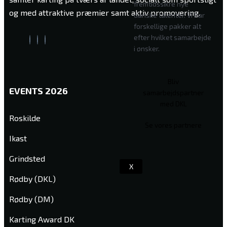
fremtidssikre nye
og med attraktive præmier samt aktiv promovering.
danske talenter. Vi har
forskellige pakker alt
efter hvilket samarbejde
i ønsker.
Bliv
EVENTS 2026
samarbejdspartner
med DKL
Roskilde
Se vores partnere
Ikast
Grindsted
X
Rødby (DKL)
Rødby (DM)
Karting Award DK