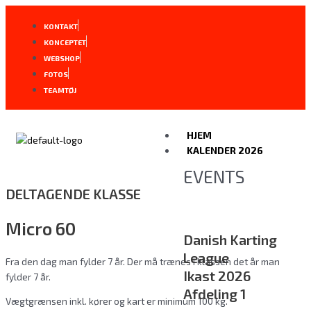
Gå
til
KONTAKT
indholdet
KONCEPTET
WEBSHOP
FOTOS
TEAMTØJ
HJEM
KALENDER 2026
EVENTS
DELTAGENDE KLASSE
Micro 60
Danish Karting
League
Fra den dag man fylder 7 år. Der må trænes i klassen det år man
Ikast 2026
fylder 7 år.
Afdeling 1
Vægtgrænsen inkl. kører og kart er minimum 100 kg.