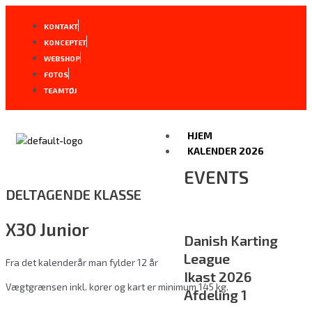
Gå
til
KONTAKT
indholdet
KONCEPTET
WEBSHOP
FOTOS
TEAMTØJ
HJEM
KALENDER 2026
EVENTS
DELTAGENDE KLASSE
X30 Junior
Danish Karting
League
Fra det kalenderår man fylder 12 år
Ikast 2026
Vægtgrænsen inkl. kører og kart er minimum 145 kg.
Afdeling 1