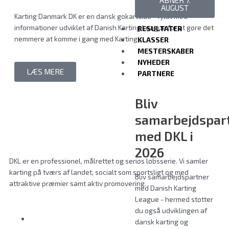
ÅBNER 7.
AUGUST
Karting Danmark DK er en dansk gokartside - fyldt med
informationer udviklet af Danish Karting League for at gøre det
RESULTATER
nemmere at komme i gang med Karting...
KLASSER
MESTERSKABER
NYHEDER
LÆS MERE
PARTNERE
Bliv
samarbejdspar
med DKL i
2026
DKL er en professionel, målrettet og seriøs løbsserie. Vi samler
karting på tværs af landet, socialt som sportsligt og med
Bliv samarbejdspartner
attraktive præmier samt aktiv promovering.
med Danish Karting
League - hermed støtter
du også udviklingen af
dansk karting og