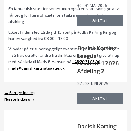
30 - 31 MAJ 2026
En fantastisk start for serien, men også en start som gør, at vi
får brug for flere officials for at sikre en god og effektiv
AFLYST
afvikling.
Løbet finder sted lørdag d. 15 april på Rødby Karting Ring og
har en varighed fra 08.00 – 18.00
Danish Karting
Vi byder på et superhyggeligt event med god mad og drikke til
League
– så hvis du eller andre fra din klub er friske på at give et nap
med, så skriv til Mads E. Hansen på
+45 20 31 08 00
/
Grindsted 2026
mads@danishkartingleague.dk
Afdeling 2
27 - 28 JUNI 2026
←
Forrige Indlæg
AFLYST
Næste Indlæg
→
Danish Karting