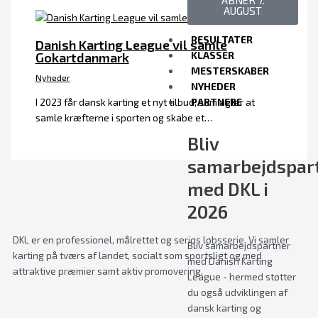
ÅBNER 7.
AUGUST
RESULTATER
Danish Karting League vil samle
KLASSER
Gokartdanmark
MESTERSKABER
Nyheder
NYHEDER
I 2023 får dansk karting et nyt tilbud, som agter at
PARTNERE
samle kræfterne i sporten og skabe et…
Bliv
samarbejdspar
med DKL i
2026
DKL er en professionel, målrettet og seriøs løbsserie. Vi samler
Bliv samarbejdspartner
karting på tværs af landet, socialt som sportsligt og med
med Danish Karting
attraktive præmier samt aktiv promovering.
League - hermed støtter
du også udviklingen af
dansk karting og