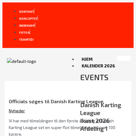
Gå
Post
til
navigation
KONTAKT
indholdet
KONCEPTET
WEBSHOP
FOTOS
TEAMTØJ
HJEM
KALENDER 2026
EVENTS
Officials søges til Danish Karting League
Danish Karting
Nyheder
League
Ikast 2026
Vi har med tilmeldingen til den første afdeling af Danish
Afdeling 1
Karting League set en super flot tilmelding med over 100
kørere.