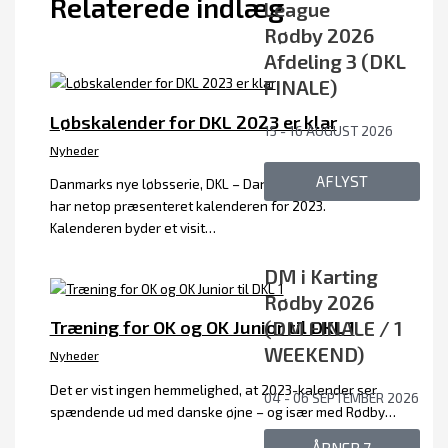
Relaterede indlæg
League
Rødby 2026
Afdeling 3 (DKL
FINALE)
Løbskalender for DKL 2023 er klar
15 - 16 AUGUST 2026
Nyheder
AFLYST
Danmarks nye løbsserie, DKL – Danish Karting League
har netop præsenteret kalenderen for 2023.
Kalenderen byder et visit…
DM i Karting
Rødby 2026
(DM FINALE / 1
Træning for OK og OK Junior til DKL 1
WEEKEND)
Nyheder
Det er vist ingen hemmelighed, at 2023-kalender ser
04 - 06 SEPTEMBER 2026
spændende ud med danske øjne – og især med Rødby…