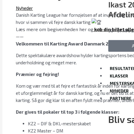
Ikast 
Nyheder
Afdelin
Danish Karting League har fornøjelsen af at invitere dig t
hvor vi sammen vil fejre dansk karting
Læs mere om begivenheden her og
køb din billet all
30 - 31 MAJ 
——
Velkommen til Karting Award Danmark 2023!
Dette spektakulære awardshow hylder kartingsportens bedst
underholdning og meget mere.
RESULTATE
Præmier og fejring!
KLASSER
MESTERSK
Kom og vær med til at fejre et fantastisk år inden for karti
NYHEDER
et uforglemmeligt år for dansk karting, og nu er det tid til 
PARTNERE
karting. Så gør dig klar til en aften fyldt med præmier, unde
Der gives til pokaler til top 3 i følgende klasser:
Bliv 
KZ2 – DIF & DKL-mesterskabet
KZ2 Master – DM