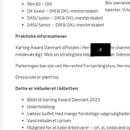
Bliv samarbe
Mini 60 – DM
talenter. Vi 
OK Junior – DM & DKL-mesterskabet
DASU Junior – DM & DKL-mesterskabet
DASU Senior – DM & DKL-mesterskabet
Praktiske informationer
Karting Award Danmark afholdes i Herrested. Dette charmere
X
mindeværdigt. Med sin strategiske beliggenhed nær Odense,
Parkeringen kan ske ved Herrested Forsamlingshus, Herres
Dresscode er pænt tøj.
Dette er inkluderet i billetten:
Billet til Karting Award Danmark 2023
Underholdning
Lækker buffet med mange forskellige valgmulighede
Vand inkluderet i prisen
Mulighed for at købe drikkevarer – vin, øl, sodavand o