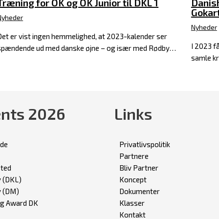
Træning for OK og OK Junior til DKL 1
Danish
Gokar
Nyheder
Nyheder
Det er vist ingen hemmelighed, at 2023-kalender ser
I 2023 f
spændende ud med danske øjne – og især med Rødby…
samle kr
nts 2026
Links
lde
Privatlivspolitik
Partnere
sted
Bliv Partner
 (DKL)
Koncept
 (DM)
Dokumenter
ng Award DK
Klasser
Kontakt