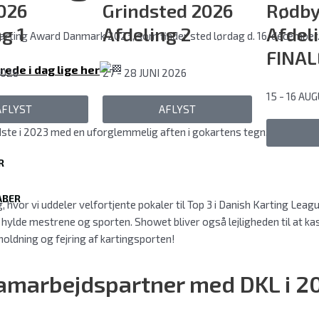
2026
Grindsted 2026
Rødby
g 1
Afdeling 2
Afdel
il Karting Award Danmark 2023, som finder sted lørdag d. 16. decem
FINAL
erede i dag lige her
2026
27 - 28 JUNI 2026
15 - 16 AU
AFLYST
AFLYST
e i 2023 med en uforglemmelig aften i gokartens tegn. Vi vil løbe
R
ABER
ng, hvor vi uddeler velfortjente pokaler til Top 3 i Danish Karting 
at hylde mestrene og sporten. Showet bliver også lejligheden til at kas
rholdning og fejring af kartingsporten!
samarbejdspartner med DKL i 2