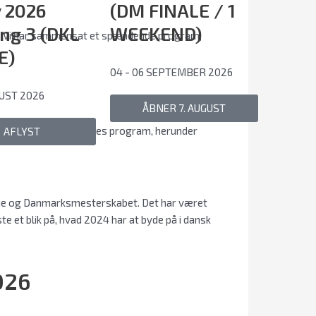
 2026
(DM FINALE / 1
ing 3 (DKL
WEEKEND)
ber. Vi har sammensat et spændende program,
E)
04 - 06 SEPTEMBER 2026
GUST 2026
ÅBNER 7. AUGUST
nde offentliggøre vores program, herunder
AFLYST
League og Danmarksmesterskabet. Det har været
te et blik på, hvad 2024 har at byde på i dansk
026