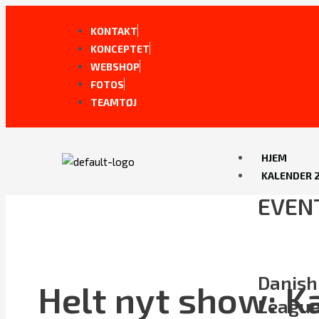
Gå
Post
til
navigation
KONTAKT
indholdet
KONCEPTET
WEBSHOP
FOTOS
TEAMTØJ
HJEM
KALENDER 
EVEN
Danish
Helt nyt show: 
Leagu