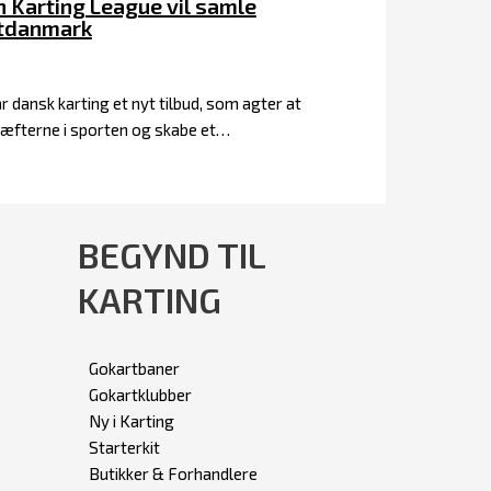
 Karting League vil samle
tdanmark
år dansk karting et nyt tilbud, som agter at
æfterne i sporten og skabe et…
BEGYND TIL
KARTING
Gokartbaner
Gokartklubber
Ny i Karting
Starterkit
Butikker & Forhandlere