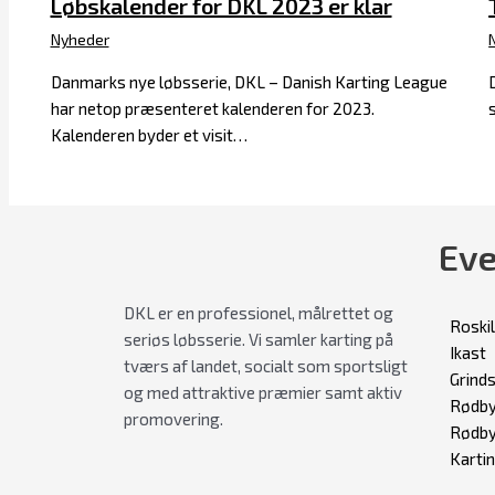
Løbskalender for DKL 2023 er klar
Nyheder
Danmarks nye løbsserie, DKL – Danish Karting League
har netop præsenteret kalenderen for 2023.
Kalenderen byder et visit…
Eve
DKL er en professionel, målrettet og
Roski
seriøs løbsserie. Vi samler karting på
Ikast
tværs af landet, socialt som sportsligt
Grind
og med attraktive præmier samt aktiv
Rødby
promovering.
Rødby
Karti